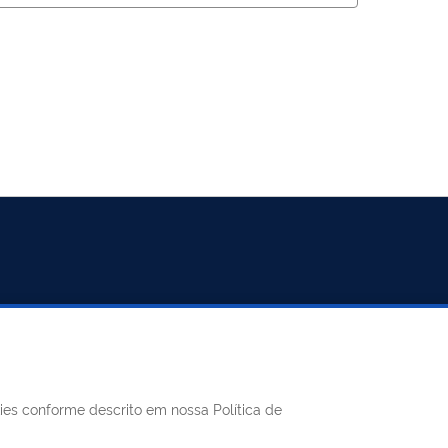
REDES SOCIAIS
kies conforme descrito em nossa Política de