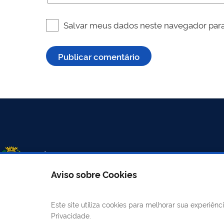
Salvar meus dados neste navegador para
Aviso sobre Cookies
Este site utiliza cookies para melhorar sua experiê
LINKS ÚTEIS
CANAIS
Privacidade.