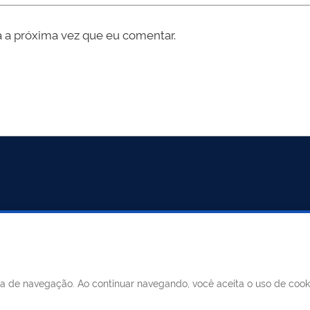
 a próxima vez que eu comentar.
ncia de navegação. Ao continuar navegando, você aceita o uso de coo
MUNICÍPIO DE MERIDIANO