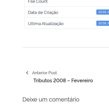
File Count
Data de Criação
23 DE 
Ultima Atualização
23 DE 
Navegação
Anterior Post
de
Tributos 2008 – Fevereiro
Post
Deixe um comentário