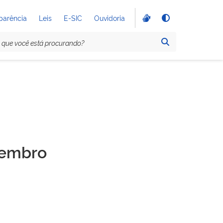
parência
Leis
E-SIC
Ouvidoria
zembro