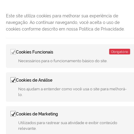
Este site utiliza cookies para melhorar sua experiência de
navegação. Ao continuar navegando, você aceita o uso de
cookies conforme descrito em nossa Política de Privacidade.
Cookies Funcionais
Obrigatório
LINKS ÚTEIS
Necessários para o funcionamento básico do site.
CANAIS
Cookies de Análise
MUNICÍPIO DE MERIDIANO
Nos ajudam a entender como você usa o site para melhorá-
REDES SOCIAIS
lo.
Facebook
Twitter
LinkedIn
Instagram
Youtube
Cookies de Marketing
Utilizados para rastrear sua atividade e exibir conteúdo
relevante.
Todo o conteúdo deste site está publicado sob a licença
Creative
Commons Atribuição-SemDerivações 3.0 Não Adaptada
. | Versão