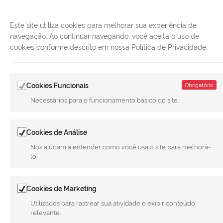
Este site utiliza cookies para melhorar sua experiência de
navegação. Ao continuar navegando, você aceita o uso de
cookies conforme descrito em nossa Política de Privacidade.
Cookies Funcionais
Obrigatório
LINKS ÚTEIS
Necessários para o funcionamento básico do site.
CANAIS
Cookies de Análise
MUNICÍPIO DE MERIDIANO
Nos ajudam a entender como você usa o site para melhorá-
REDES SOCIAIS
lo.
Facebook
Twitter
LinkedIn
Instagram
Youtube
Cookies de Marketing
Utilizados para rastrear sua atividade e exibir conteúdo
relevante.
Todo o conteúdo deste site está publicado sob a licença
Creative
Commons Atribuição-SemDerivações 3.0 Não Adaptada
. | Versão