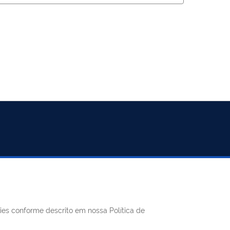
REDES SOCIAIS
kies conforme descrito em nossa Política de