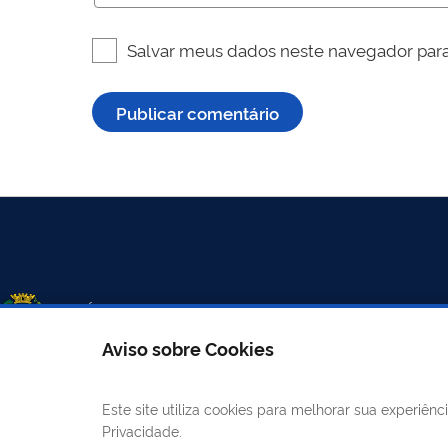
Salvar meus dados neste navegador para
Aviso sobre Cookies
Este site utiliza cookies para melhorar sua experiê
LINKS ÚTEIS
CANAIS
Privacidade.