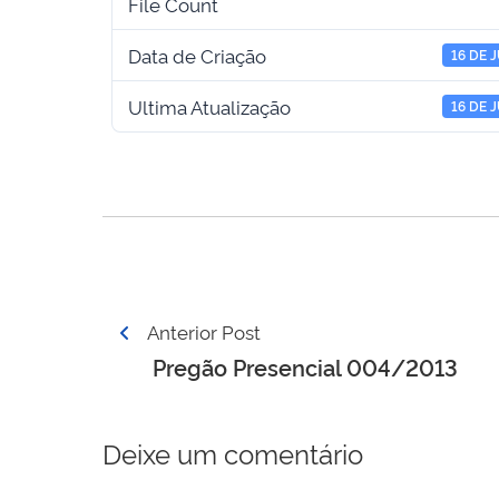
File Count
Data de Criação
16 DE 
Ultima Atualização
16 DE 
Navegação
Anterior Post
de
Pregão Presencial 004/2013
Post
Deixe um comentário