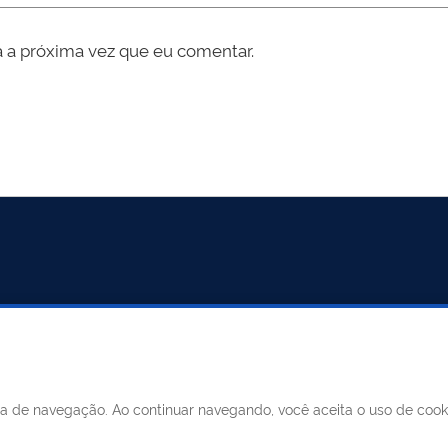
 a próxima vez que eu comentar.
ncia de navegação. Ao continuar navegando, você aceita o uso de coo
MUNICÍPIO DE MERIDIANO