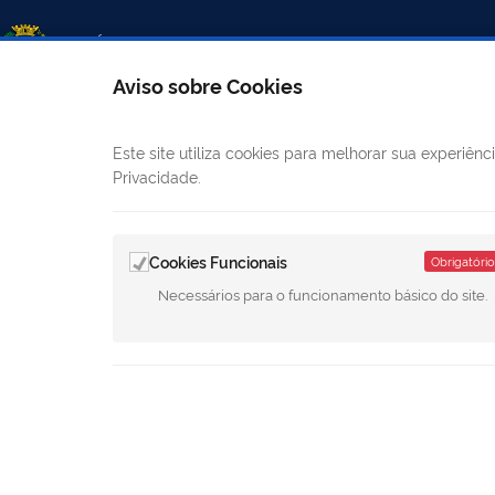
Aviso sobre Cookies
Este site utiliza cookies para melhorar sua experiê
LINKS ÚTEIS
CANAIS
Privacidade.
Mapa do site
E-
Cookies Funcionais
Obrigatório
Câmara Municipal
Ouvidoria
Necessários para o funcionamento básico do site.
Diário Oficial
LGPD - Política de Privacidade
Todo o conteúdo deste site está pub