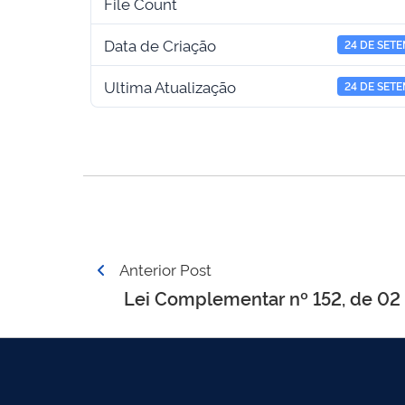
File Count
Data de Criação
24 DE SET
Ultima Atualização
24 DE SET
Navegação
Anterior Post
de
Lei Complementar nº 152, de 02 
Post