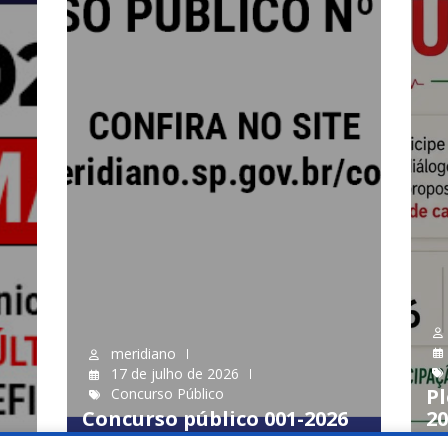
meridiano
17 de julho de 2026
Pl
Concurso Público
Concurso público 001-2026
20