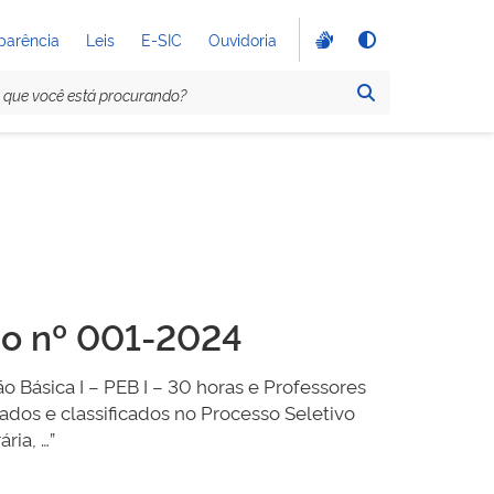
parência
Leis
E-SIC
Ouvidoria
ão nº 001-2024
Básica I – PEB I – 30 horas e Professores
vados e classificados no Processo Seletivo
ria, …”