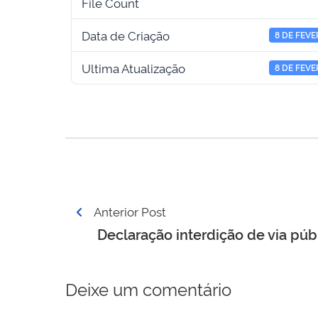
File Count
Data de Criação
8 DE FEVE
Ultima Atualização
8 DE FEVE
Navegação
Anterior Post
de
Declaração interdição de via púb
Post
Deixe um comentário