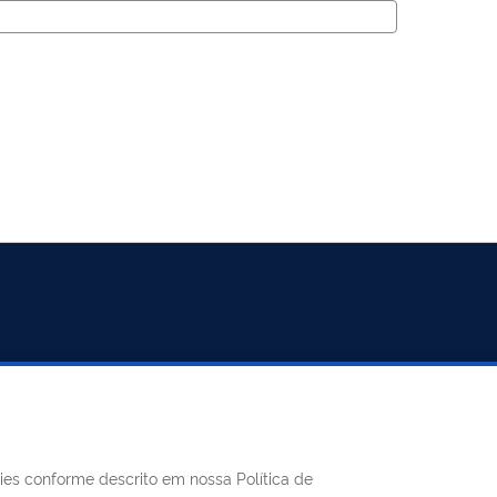
REDES SOCIAIS
kies conforme descrito em nossa Política de