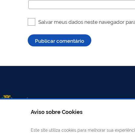
Salvar meus dados neste navegador para
Aviso sobre Cookies
Este site utiliza cookies para melhorar sua experiê
LINKS ÚTEIS
CANAIS