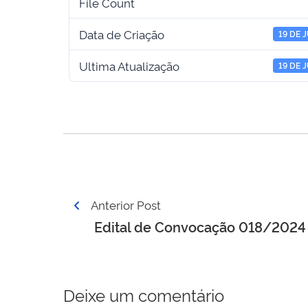
File Count
Data de Criação
19 DE 
Ultima Atualização
19 DE 
Navegação
Anterior Post
de
Edital de Convocação 018/2024
Post
Deixe um comentário