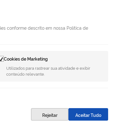
kies conforme descrito em nossa Política de
REDES SOCIAIS
Facebook
Twitter
LinkedIn
Instagram
Youtube
8h às 11h e
Cookies de Marketing
Utilizados para rastrear sua atividade e exibir
conteúdo relevante.
75-1124
.gov.br
uilhen, 1716
Rejeitar
Aceitar Tudo
ptada
. | Versão 1.5 08-08-2026 - G.F.A