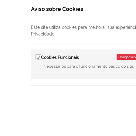
Aviso sobre Cookies
Este site utiliza cookies para melhorar sua experiê
Privacidade.
LINKS ÚTEIS
CANAIS
Mapa do site
E-
Cookies Funcionais
Obrigatório
Necessários para o funcionamento básico do site.
Câmara Municipal
Ouvidoria
Diário Oficial
LGPD - Política de Privacidade
Todo o conteúdo deste site está pub