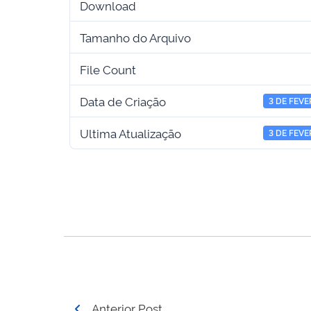
Download
Tamanho do Arquivo
File Count
Data de Criação
3 DE FEVE
Ultima Atualização
3 DE FEVE
Navegação
Anterior Post