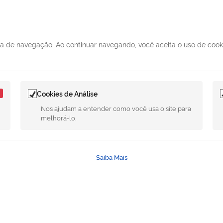
ncia de navegação. Ao continuar navegando, você aceita o uso de coo
MUNICÍPIO DE MERIDIANO
Horário: segunda à sexta, das 0
SIC
Cookies de Análise
das 13h às 17h
Nos ajudam a entender como você usa o site para
melhorá-lo.
Telefone
: (17) 3475-1116 (17) 34
E-mail
:meridiano@meridiano.sp
Saiba Mais
Rua: Luiza Feltrin G
Endereço:
- CEP 15625-000
licado sob a licença
Creative Commons Atribuição-SemDerivações 3.0 Não Ada