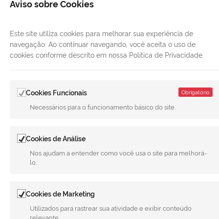
Aviso sobre Cookies
Este site utiliza cookies para melhorar sua experiência de
navegação. Ao continuar navegando, você aceita o uso de
cookies conforme descrito em nossa Política de Privacidade.
Cookies Funcionais
Obrigatório
LINKS ÚTEIS
Necessários para o funcionamento básico do site.
CANAIS
Cookies de Análise
MUNICÍPIO DE MERIDIANO
Nos ajudam a entender como você usa o site para melhorá-
REDES SOCIAIS
lo.
Facebook
Twitter
LinkedIn
Instagram
Youtube
Cookies de Marketing
Utilizados para rastrear sua atividade e exibir conteúdo
relevante.
Todo o conteúdo deste site está publicado sob a licença
Creative