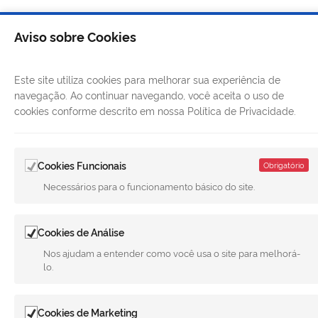
Aviso sobre Cookies
Este site utiliza cookies para melhorar sua experiência de
navegação. Ao continuar navegando, você aceita o uso de
cookies conforme descrito em nossa Política de Privacidade.
Cookies Funcionais
Obrigatório
LINKS ÚTEIS
Necessários para o funcionamento básico do site.
CANAIS
Cookies de Análise
MUNICÍPIO DE MERIDIANO
Nos ajudam a entender como você usa o site para melhorá-
REDES SOCIAIS
lo.
Facebook
Twitter
LinkedIn
Instagram
Youtube
Cookies de Marketing