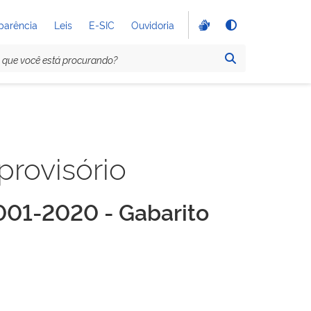
parência
Leis
E-SIC
Ouvidoria
provisório
001-2020 - Gabarito