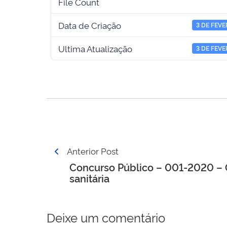
File Count
Data de Criação
3 DE FEVE
Ultima Atualização
3 DE FEVE
Navegação
Anterior Post
de
Concurso Público – 001-2020 – 
sanitária
Post
Deixe um comentário