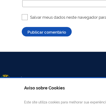
Salvar meus dados neste navegador para
Aviso sobre Cookies
Este site utiliza cookies para melhorar sua experiê
LINKS ÚTEIS
CANAIS