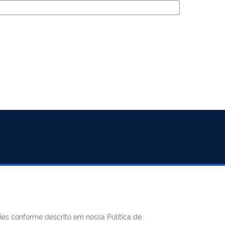
REDES SOCIAIS
kies conforme descrito em nossa Política de