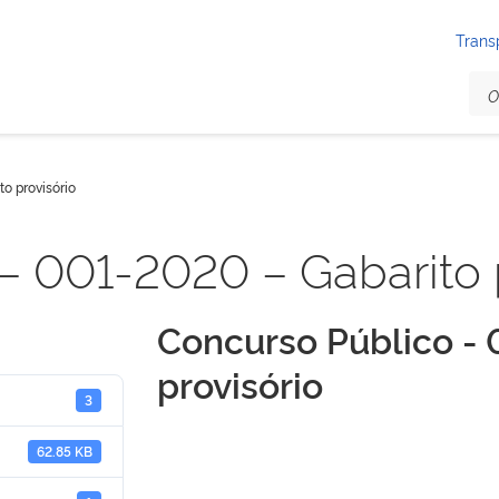
Trans
o provisório
– 001-2020 – Gabarito 
Concurso Público - 
provisório
3
62.85 KB