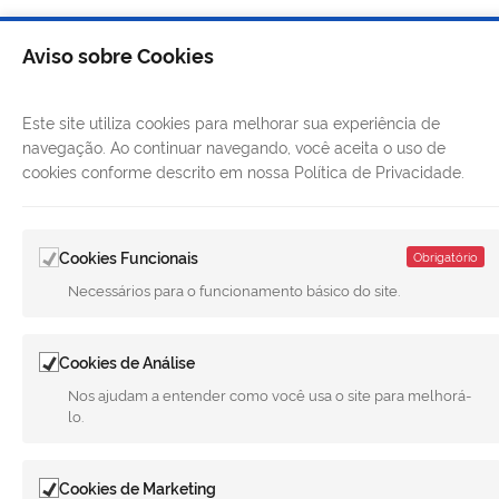
Aviso sobre Cookies
Este site utiliza cookies para melhorar sua experiência de
navegação. Ao continuar navegando, você aceita o uso de
cookies conforme descrito em nossa Política de Privacidade.
Cookies Funcionais
Obrigatório
LINKS ÚTEIS
Necessários para o funcionamento básico do site.
CANAIS
Cookies de Análise
MUNICÍPIO DE MERIDIANO
Nos ajudam a entender como você usa o site para melhorá-
REDES SOCIAIS
lo.
Facebook
Twitter
LinkedIn
Instagram
Youtube
Cookies de Marketing