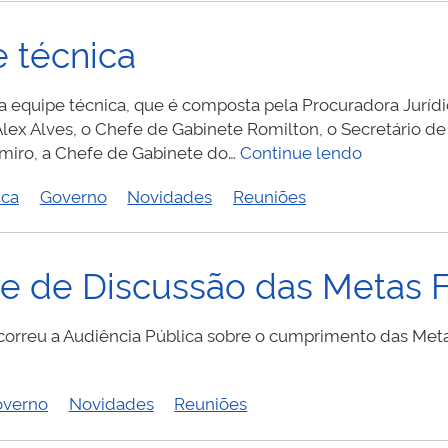
 técnica
a equipe técnica, que é composta pela Procuradora Jurídic
lex Alves, o Chefe de Gabinete Romilton, o Secretário d
Reunião
miro, a Chefe de Gabinete do…
Continue lendo
com
ica
Governo
Novidades
Reuniões
a
equipe
técnica
e de Discussão das Metas F
orreu a Audiência Pública sobre o cumprimento das Meta
overno
Novidades
Reuniões