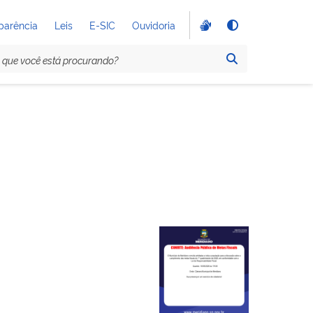
parência
Leis
E-SIC
Ouvidoria