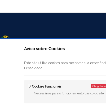
Aviso sobre Cookies
Este site utiliza cookies para melhorar sua experiê
LINKS ÚTEIS
CANAIS
Privacidade.
Mapa do site
E-
Cookies Funcionais
Obrigatório
Câmara Municipal
Ouvidoria
Necessários para o funcionamento básico do site.
Diário Oficial