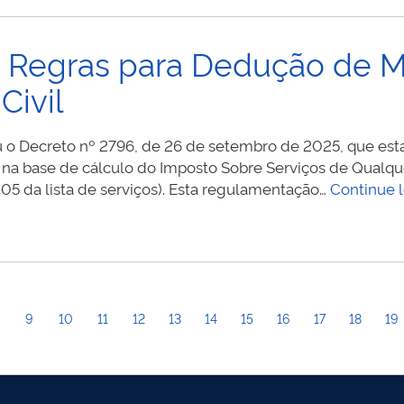
Regras para Dedução de Ma
Civil
u o Decreto nº 2796, de 26 de setembro de 2025, que est
na base de cálculo do Imposto Sobre Serviços de Qualqu
 7.05 da lista de serviços). Esta regulamentação…
Continue 
9
10
11
12
13
14
15
16
17
18
19