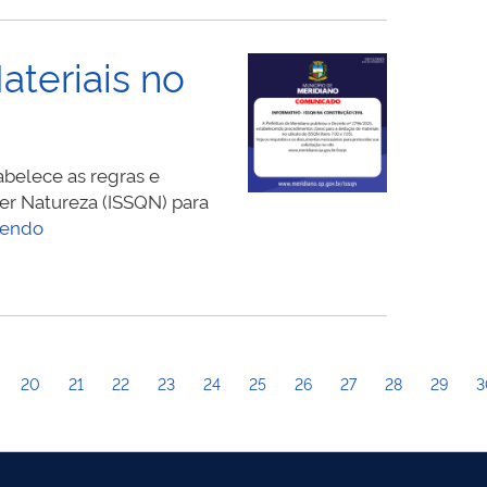
Elektro
alerta
para
teriais no
riscos
elétricos
e
reforça
abelece as regras e
dicas
er Natureza (ISSQN) para
de
INFORMATIVO:
lendo
segurança
Novas
para
Regras
crianças
para
Dedução
de
Materiais
20
21
22
23
24
25
26
27
28
29
3
no
ISSQN
da
Construção