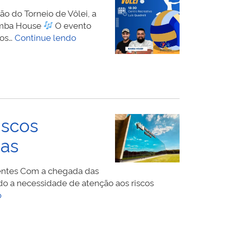
m
ão do Torneio de Vôlei, a
ois
Bamba House
O evento
ias
Torneio
ços…
Continue lendo
e
de
elebração
Vôlei
–
Centro
Recreativo
Luiz
iscos
Quadrelli
ças
identes Com a chegada das
do a necessidade de atenção aos riscos
Férias
o
Escolares:
Neoenergia