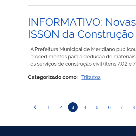
INFORMATIVO: Novas 
ISSQN da Construção 
A Prefeitura Municipal de Meridiano publico
procedimentos para a dedução de materiais 
os serviços de construção civil (itens 7.02 e
Categorizado como:
Tributos
Paginação
1
2
3
4
5
6
7
8
de
posts