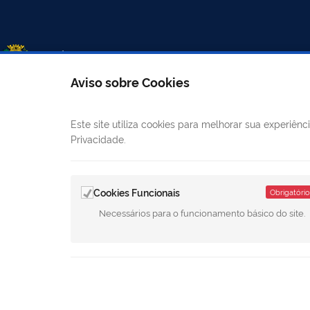
Aviso sobre Cookies
Este site utiliza cookies para melhorar sua experiê
LINKS ÚTEIS
CANAIS
Privacidade.
Mapa do site
E-
Cookies Funcionais
Obrigatório
Câmara Municipal
Ouvidoria
Necessários para o funcionamento básico do site.
Diário Oficial
LGPD - Política de Privacidade