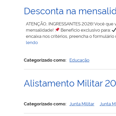
Desconta na mensali
ATENÇÃO, INGRESSANTES 2026! Você que vai 
mensalidade!
Benefício exclusivo para:
encaixa nos critérios, preencha o formulário
Desconta
lendo
na
mensalidade
Categorizado como:
Educação
Alistamento Militar 2
Categorizado como:
Junta Militar
Junta Mi