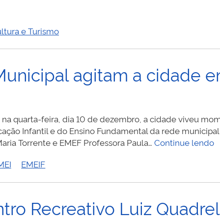
ltura e Turismo
unicipal agitam a cidade e
 e na quarta-feira, dia 10 de dezembro, a cidade viveu m
cação Infantil e do Ensino Fundamental da rede municipal
F
Maria Torrente e EMEF Professora Paula…
Continue lendo
d
MEI
EMEIF
R
M
a
a
tro Recreativo Luiz Quadrel
c