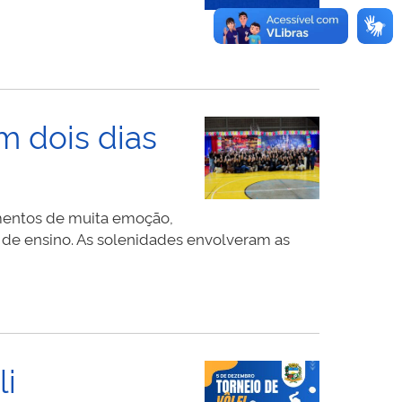
m dois dias
omentos de muita emoção,
 de ensino. As solenidades envolveram as
ormaturas
a
ede
unicipal
gitam
li
idade