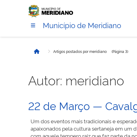
Município de Meridiano
Artigos postados por meridiano
(Página 3)
Início
Autor:
meridiano
22 de Março — Caval
Um dos eventos mais tradicionais e esperad
apaixonados pela cultura sertaneja em um di
com aquele tempero raiz que faz parte da no