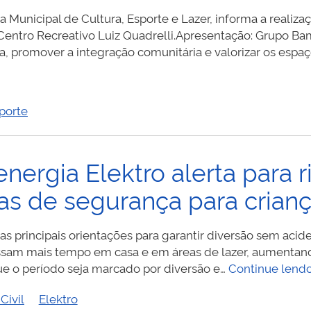
e
a Municipal de Cultura, Esporte e Lazer, informa a realizaç
d
 Centro Recreativo Luiz Quadrelli.Apresentação: Grupo 
d
iva, promover a integração comunitária e valorizar os espa
d
c
porte
nergia Elektro alerta para r
cas de segurança para crian
as principais orientações para garantir diversão sem ac
passam mais tempo em casa e em áreas de lazer, aumentan
que o período seja marcado por diversão e…
Continue lend
Civil
Elektro