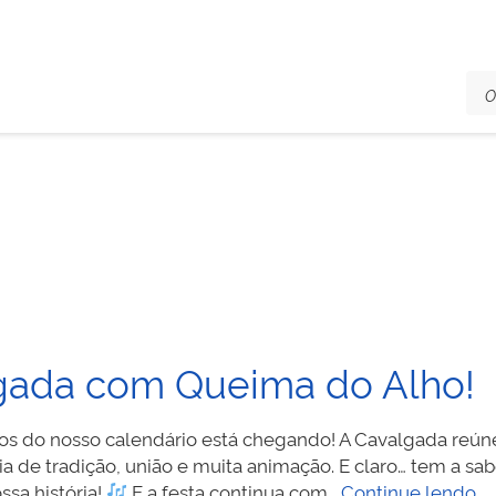
gada com Queima do Alho!
os do nosso calendário está chegando! A Cavalgada reúne 
a de tradição, união e muita animação. E claro… tem a sa
2
ssa história!
E a festa continua com…
Continue lendo