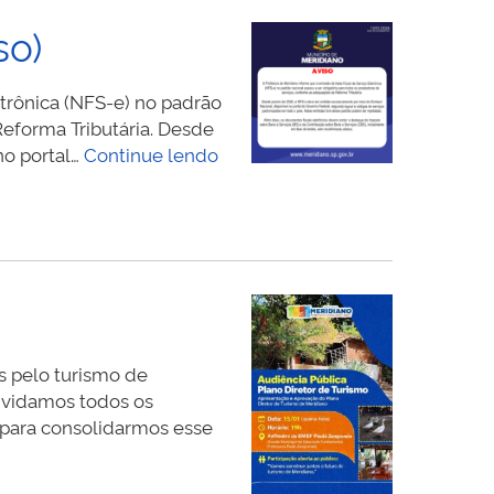
so)
etrônica (NFS-e) no padrão
Reforma Tributária. Desde
Emissão
no portal…
Continue lendo
da
Nota
Fiscal
de
Serviço
Eletrônica
(Aviso)
s pelo turismo de
onvidamos todos os
a para consolidarmos esse