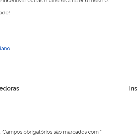
dade!
iano
edoras
In
.
Campos obrigatórios são marcados com
*