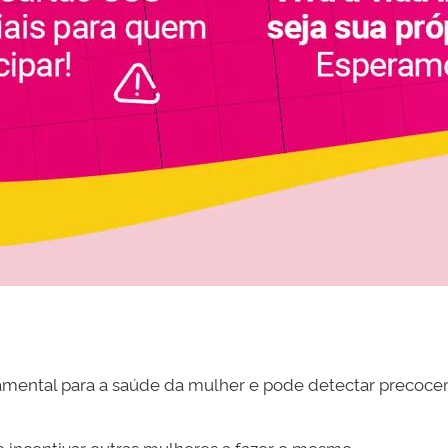
amental para a saúde da mulher e pode detectar precoc
e incentivar outras mulheres a fazer o mesmo.