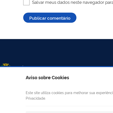
Salvar meus dados neste navegador para
Aviso sobre Cookies
Este site utiliza cookies para melhorar sua experiê
LINKS ÚTEIS
CANAIS
Privacidade.
Mapa do site
E-