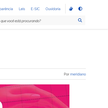
parência
Leis
E-SIC
Ouvidoria
Por
meridiano