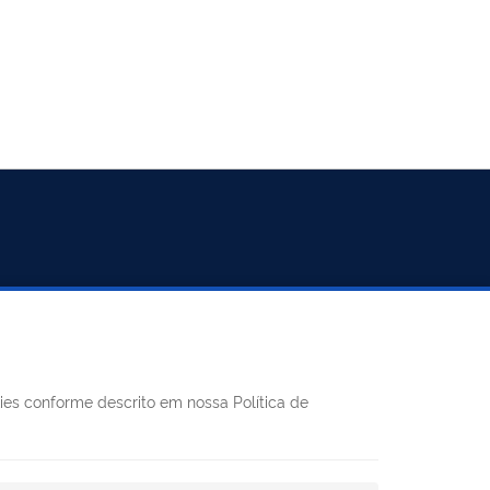
REDES SOCIAIS
kies conforme descrito em nossa Política de
Facebook
Twitter
LinkedIn
Instagram
Youtube
8h às 11h e