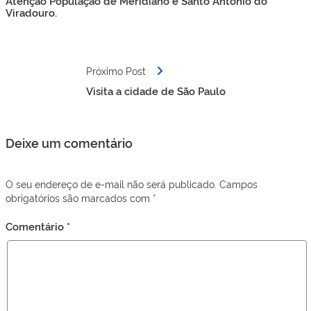
Atenção População de Meridiano e Santo Antônio do
Post
Viradouro.
Próximo Post
Visita a cidade de São Paulo
Deixe um comentário
O seu endereço de e-mail não será publicado.
Campos
obrigatórios são marcados com
*
Comentário
*