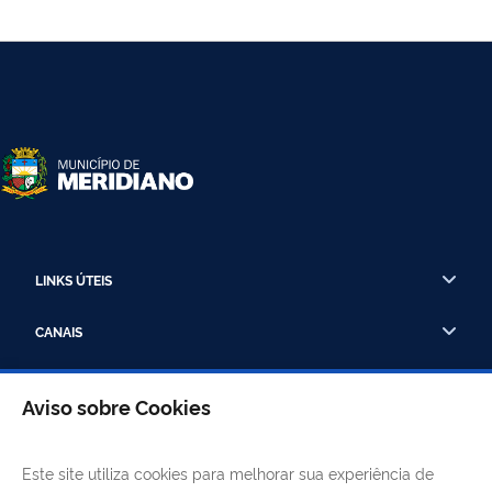
LINKS ÚTEIS
CANAIS
MUNICÍPIO DE MERIDIANO
Aviso sobre Cookies
REDES SOCIAIS
Facebook
Twitter
LinkedIn
Instagram
Youtube
Este site utiliza cookies para melhorar sua experiência de