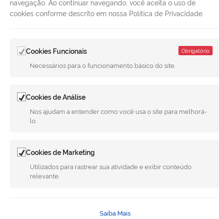
navegação. Ao continuar navegando, você aceita o uso de
cookies conforme descrito em nossa Política de Privacidade.
Todo o conteúdo deste site está publicado sob a licença
Creative
Commons Atribuição-SemDerivações 3.0 Não Adaptada
. | Versão
1.4 28-02-2025 - G.F.A
Cookies Funcionais
Obrigatório
Necessários para o funcionamento básico do site.
Cookies de Análise
Nos ajudam a entender como você usa o site para melhorá-
lo.
Cookies de Marketing
Utilizados para rastrear sua atividade e exibir conteúdo
relevante.
Saiba Mais