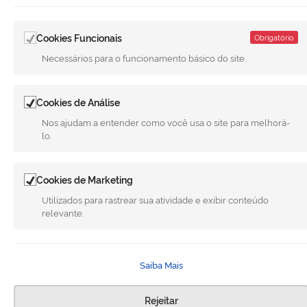
MUNICÍPIO DE MERIDIANO
Cookies Funcionais
REDES SOCIAIS
Obrigatório
Necessários para o funcionamento básico do site.
Facebook
Twitter
LinkedIn
Instagram
Youtube
Cookies de Análise
Todo o conteúdo deste site está publicado sob a licença
Creative
Nos ajudam a entender como você usa o site para melhorá-
Commons Atribuição-SemDerivações 3.0 Não Adaptada
. | Versão
lo.
1.4 28-02-2025 - G.F.A
Cookies de Marketing
Utilizados para rastrear sua atividade e exibir conteúdo
relevante.
Saiba Mais
Rejeitar