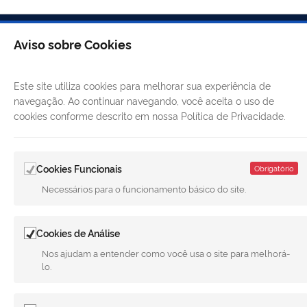
Aviso sobre Cookies
Este site utiliza cookies para melhorar sua experiência de
navegação. Ao continuar navegando, você aceita o uso de
cookies conforme descrito em nossa Política de Privacidade.
LINKS ÚTEIS
Cookies Funcionais
Obrigatório
Necessários para o funcionamento básico do site.
CANAIS
MUNICÍPIO DE MERIDIANO
Cookies de Análise
REDES SOCIAIS
Nos ajudam a entender como você usa o site para melhorá-
lo.
Facebook
Twitter
LinkedIn
Instagram
Youtube