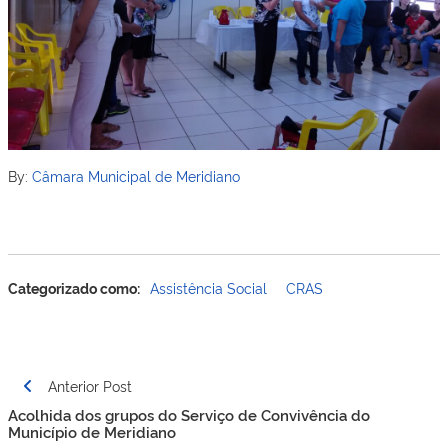
By:
Câmara Municipal de Meridiano
Categorizado como:
Assistência Social
CRAS
Navegação
Anterior Post
de
Acolhida dos grupos do Serviço de Convivência do
Post
Município de Meridiano