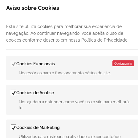
Aviso sobre Cookies
Este site utiliza cookies para melhorar sua experiência de
LINKS ÚTEIS
navegação. Ao continuar navegando, você aceita o uso de
cookies conforme descrito em nossa Política de Privacidade.
CANAIS
MUNICÍPIO DE MERIDIANO
Cookies Funcionais
Obrigatório
REDES SOCIAIS
Necessários para o funcionamento básico do site.
Facebook
Twitter
LinkedIn
Instagram
Youtube
Cookies de Análise
Nos ajudam a entender como você usa o site para melhorá-
Todo o conteúdo deste site está publicado sob a licença
Creative
lo.
Commons Atribuição-SemDerivações 3.0 Não Adaptada
. | Versão
1.5 08-08-2026 - G.F.A
Cookies de Marketing
Utilizados para rastrear sua atividade e exibir conteúdo