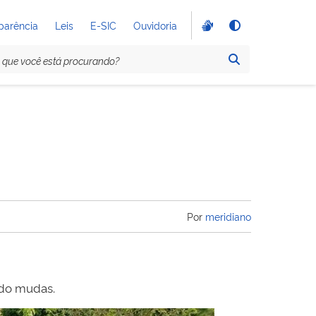
parência
Leis
E-SIC
Ouvidoria
Por
meridiano
ndo mudas.