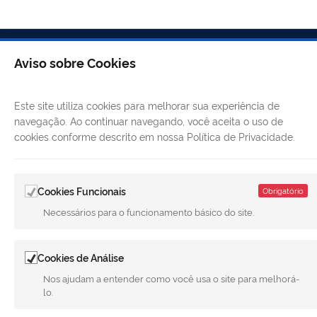
Aviso sobre Cookies
Este site utiliza cookies para melhorar sua experiência de
navegação. Ao continuar navegando, você aceita o uso de
cookies conforme descrito em nossa Política de Privacidade.
LINKS ÚTEIS
Cookies Funcionais
Obrigatório
Necessários para o funcionamento básico do site.
CANAIS
MUNICÍPIO DE MERIDIANO
Cookies de Análise
REDES SOCIAIS
Nos ajudam a entender como você usa o site para melhorá-
lo.
Facebook
Twitter
LinkedIn
Instagram
Youtube