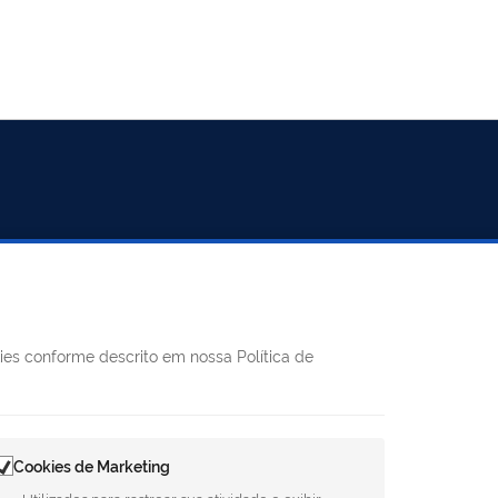
REDES SOCIAIS
kies conforme descrito em nossa Política de
Facebook
Twitter
LinkedIn
Instagram
Youtube
8h às 11h e
Cookies de Marketing
75-1124