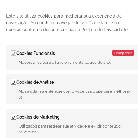
Este site utiliza cookies para melhorar sua experiência de
navegação. Ao continuar navegando, você aceita o uso de
cookies conforme descrito em nossa Política de Privacidade.
Cookies Funcionais
Obrigatório
LINKS ÚTEIS
Necessários para o funcionamento básico do site.
CANAIS
Cookies de Análise
MUNICÍPIO DE MERIDIANO
Nos ajudam a entender como você usa o site para melhorá-
REDES SOCIAIS
lo.
Facebook
Twitter
LinkedIn
Instagram
Youtube
Cookies de Marketing
Utilizados para rastrear sua atividade e exibir conteúdo
relevante.
Todo o conteúdo deste site está publicado sob a licença
Creative
Commons Atribuição-SemDerivações 3.0 Não Adaptada
. | Versão