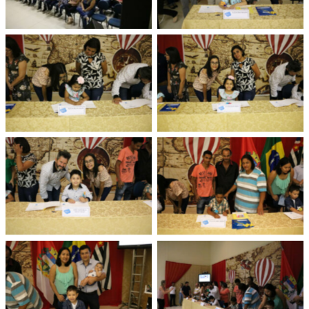
Sem legenda
Sem legenda
Sem legenda
Sem legenda
Sem legenda
Sem legenda