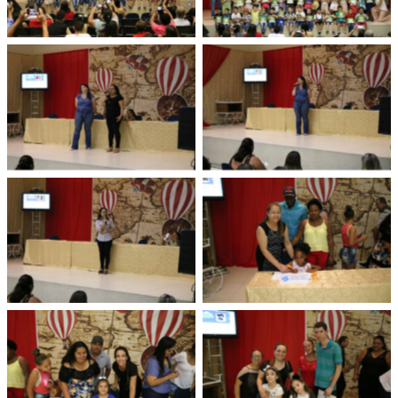
Sem legenda
Sem legenda
Sem legenda
Sem legenda
Sem legenda
Sem legenda