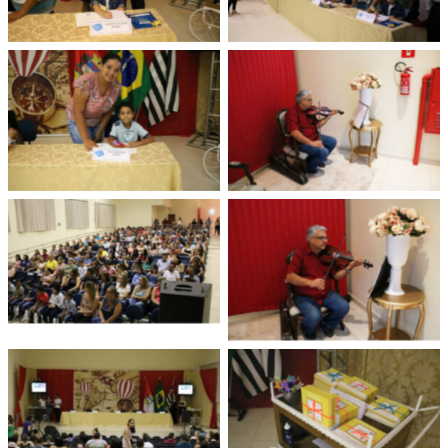
Sem legenda
Sem legenda
Sem legenda
Sem legenda
Sem legenda
Sem legenda