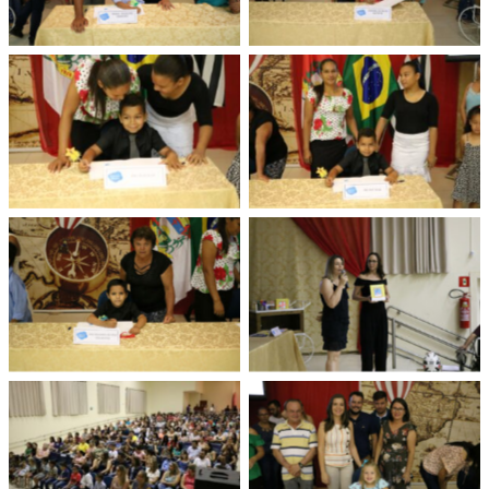
Sem legenda
Sem legenda
Sem legenda
Sem legenda
Sem legenda
Sem legenda