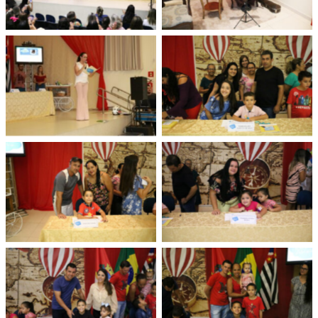
Sem legenda
Sem legenda
Sem legenda
Sem legenda
Sem legenda
Sem legenda