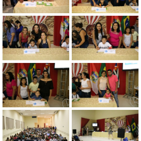
Sem legenda
Sem legenda
Sem legenda
Sem legenda
Sem legenda
Sem legenda