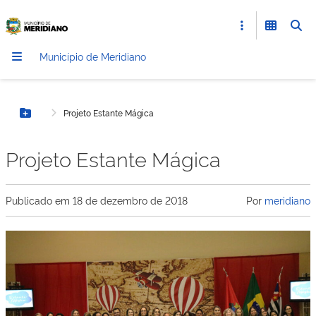
Município de Meridiano
Projeto Estante Mágica
Botão Menu
Projeto Estante Mágica
Publicado em
18 de dezembro de 2018
Por
meridiano