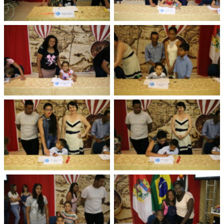
Sem legenda
Sem legenda
Sem legenda
Sem legenda
Sem legenda
Sem legenda