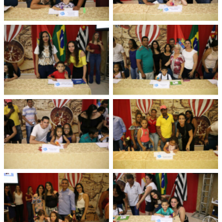
Sem legenda
Sem legenda
Sem legenda
Sem legenda
Sem legenda
Sem legenda