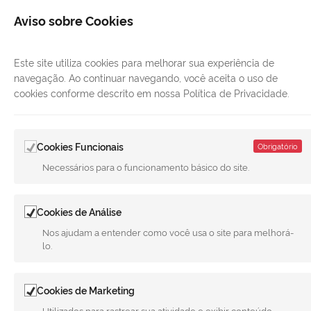
Aviso sobre Cookies
Este site utiliza cookies para melhorar sua experiência de
navegação. Ao continuar navegando, você aceita o uso de
cookies conforme descrito em nossa Política de Privacidade.
LINKS ÚTEIS
CANAIS
Cookies Funcionais
Obrigatório
MUNICÍPIO DE MERIDIANO
Necessários para o funcionamento básico do site.
REDES SOCIAIS
Cookies de Análise
Facebook
Twitter
LinkedIn
Instagram
Youtube
Nos ajudam a entender como você usa o site para melhorá-
lo.
Todo o conteúdo deste site está publicado sob a licença
Creative
Commons Atribuição-SemDerivações 3.0 Não Adaptada
. | Versão
1.4 28-02-2025 - G.F.A
Cookies de Marketing
Utilizados para rastrear sua atividade e exibir conteúdo