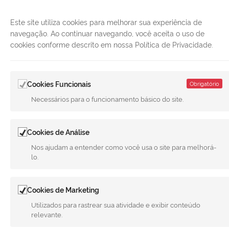
Este site utiliza cookies para melhorar sua experiência de
navegação. Ao continuar navegando, você aceita o uso de
cookies conforme descrito em nossa Política de Privacidade.
Cookies Funcionais
Obrigatório
Necessários para o funcionamento básico do site.
LINKS ÚTEIS
Cookies de Análise
CANAIS
Nos ajudam a entender como você usa o site para melhorá-
lo.
MUNICÍPIO DE MERIDIANO
REDES SOCIAIS
Cookies de Marketing
Facebook
Twitter
LinkedIn
Instagram
Youtube
Utilizados para rastrear sua atividade e exibir conteúdo
relevante.