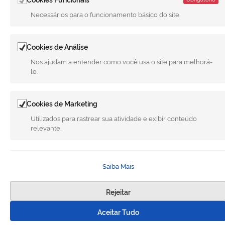
Necessários para o funcionamento básico do site.
LINKS ÚTEIS
CANAIS
Cookies de Análise
Nos ajudam a entender como você usa o site para melhorá-
MUNICÍPIO DE MERIDIANO
lo.
REDES SOCIAIS
Cookies de Marketing
Facebook
Twitter
LinkedIn
Instagram
Youtube
Utilizados para rastrear sua atividade e exibir conteúdo
relevante.
Todo o conteúdo deste site está publicado sob a licença
Creative
Commons Atribuição-SemDerivações 3.0 Não Adaptada
. | Versão
1.4 28-02-2025 - G.F.A
Saiba Mais
Rejeitar
Aceitar Tudo