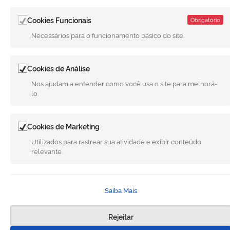
Cookies Funcionais
Obrigatório
Necessários para o funcionamento básico do site.
LINKS ÚTEIS
CANAIS
Cookies de Análise
Nos ajudam a entender como você usa o site para melhorá-
MUNICÍPIO DE MERIDIANO
lo.
REDES SOCIAIS
Cookies de Marketing
Facebook
Twitter
LinkedIn
Instagram
Youtube
Utilizados para rastrear sua atividade e exibir conteúdo
relevante.
Todo o conteúdo deste site está publicado sob a licença
Creative
Commons Atribuição-SemDerivações 3.0 Não Adaptada
. | Versão
1.4 28-02-2025 - G.F.A
Saiba Mais
Rejeitar