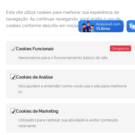
Este site utiliza cookies para melhorar sua experiência de
navegação. Ao continuar navegando, você aceita o uso de
cookies conforme descrito em nossa Política de Privacidade.
Cookies Funcionais
Obrigatório
Necessários para o funcionamento básico do site.
LINKS ÚTEIS
Cookies de Análise
CANAIS
Nos ajudam a entender como você usa o site para melhorá-
lo.
MUNICÍPIO DE MERIDIANO
REDES SOCIAIS
Cookies de Marketing
Facebook
Twitter
LinkedIn
Instagram
Youtube
Utilizados para rastrear sua atividade e exibir conteúdo
relevante.