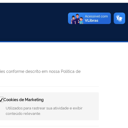
REDES SOCIAIS
kies conforme descrito em nossa Política de
Facebook
Twitter
LinkedIn
Instagram
Youtube
8h às 11h e
75-1124
Cookies de Marketing
Utilizados para rastrear sua atividade e exibir
.gov.br
conteúdo relevante.
uilhen, 1716