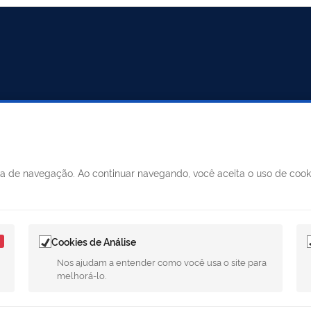
MUNICÍPIO DE MERIDIANO
ncia de navegação. Ao continuar navegando, você aceita o uso de coo
Horário: segunda à sexta, das 0
SIC
das 13h às 17h
Telefone
: (17) 3475-1116 (17) 34
Cookies de Análise
Nos ajudam a entender como você usa o site para
E-mail
:meridiano@meridiano.sp
melhorá-lo.
Rua: Luiza Feltrin G
Endereço: