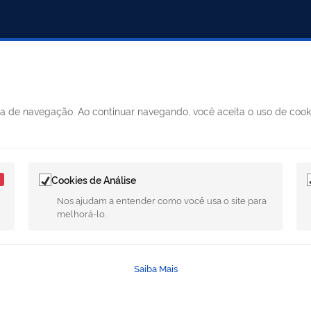
ncia de navegação. Ao continuar navegando, você aceita o uso de coo
MUNICÍPIO DE MERIDIANO
Horário: segunda à sexta, das 0
SIC
das 13h às 17h
Cookies de Análise
Telefone
: (17) 3475-1116 (17) 34
Nos ajudam a entender como você usa o site para
melhorá-lo.
E-mail
:meridiano@meridiano.sp
Rua: Luiza Feltrin G
Endereço:
Saiba Mais
- CEP 15625-000