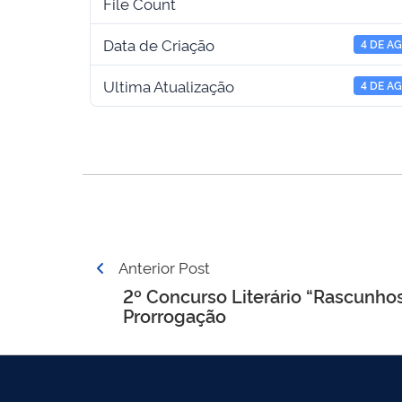
File Count
Data de Criação
4 DE A
Ultima Atualização
4 DE A
Navegação
Anterior Post
de
2º Concurso Literário “Rascunh
Prorrogação
Post