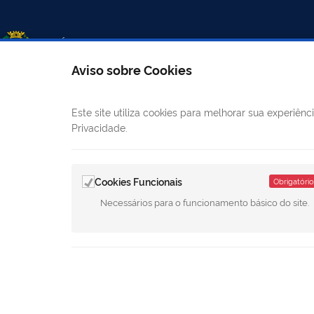
Aviso sobre Cookies
Este site utiliza cookies para melhorar sua experiê
LINKS ÚTEIS
CANAIS
Privacidade.
Mapa do site
E-
Cookies Funcionais
Obrigatório
Câmara Municipal
Ouvidoria
Necessários para o funcionamento básico do site.
Diário Oficial
LGPD - Política de Privacidade