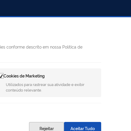
REDES SOCIAIS
kies conforme descrito em nossa Política de
Facebook
Twitter
LinkedIn
Instagram
Youtube
8h às 11h e
Cookies de Marketing
75-1124
Utilizados para rastrear sua atividade e exibir
conteúdo relevante.
.gov.br
uilhen, 1716
Rejeitar
Aceitar Tudo