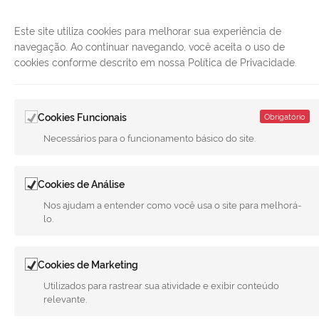
Este site utiliza cookies para melhorar sua experiência de
navegação. Ao continuar navegando, você aceita o uso de
cookies conforme descrito em nossa Política de Privacidade.
Cookies Funcionais
Obrigatório
Necessários para o funcionamento básico do site.
LINKS ÚTEIS
Cookies de Análise
CANAIS
Nos ajudam a entender como você usa o site para melhorá-
lo.
MUNICÍPIO DE MERIDIANO
REDES SOCIAIS
Cookies de Marketing
Facebook
Twitter
LinkedIn
Instagram
Youtube
Utilizados para rastrear sua atividade e exibir conteúdo
relevante.