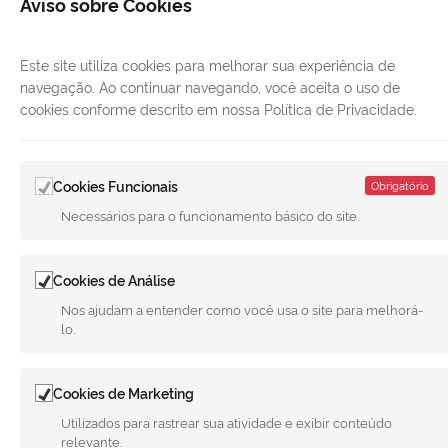
Aviso sobre Cookies
Este site utiliza cookies para melhorar sua experiência de
navegação. Ao continuar navegando, você aceita o uso de
cookies conforme descrito em nossa Política de Privacidade.
Cookies Funcionais
Obrigatório
Necessários para o funcionamento básico do site.
LINKS ÚTEIS
Cookies de Análise
CANAIS
Nos ajudam a entender como você usa o site para melhorá-
lo.
MUNICÍPIO DE MERIDIANO
REDES SOCIAIS
Cookies de Marketing
Facebook
Twitter
LinkedIn
Instagram
Youtube
Utilizados para rastrear sua atividade e exibir conteúdo
relevante.