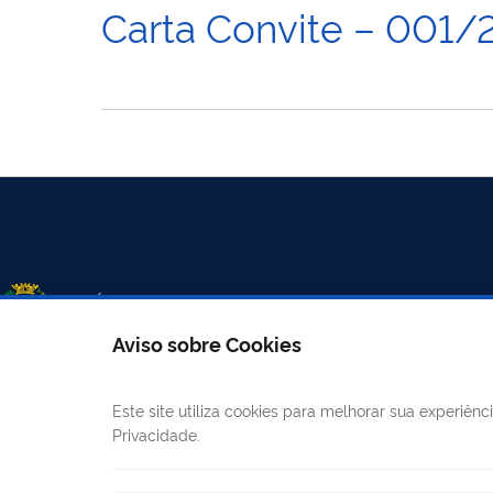
Carta Convite – 001/
Aviso sobre Cookies
Este site utiliza cookies para melhorar sua experiê
LINKS ÚTEIS
CANAIS
Privacidade.
Mapa do site
E-