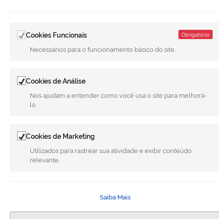
Cookies Funcionais
Obrigatório
Necessários para o funcionamento básico do site.
LINKS ÚTEIS
Cookies de Análise
CANAIS
Nos ajudam a entender como você usa o site para melhorá-
lo.
MUNICÍPIO DE MERIDIANO
REDES SOCIAIS
Cookies de Marketing
Facebook
Twitter
LinkedIn
Instagram
Youtube
Utilizados para rastrear sua atividade e exibir conteúdo
relevante.
Todo o conteúdo deste site está publicado sob a licença
Creative
Commons Atribuição-SemDerivações 3.0 Não Adaptada
. | Versão
Saiba Mais
1.5 08-08-2026 - G.F.A