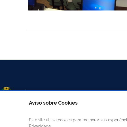
Aviso sobre Cookies
Este site utiliza cookies para melhorar sua experiê
LINKS ÚTEIS
CANAIS
Privacidade.