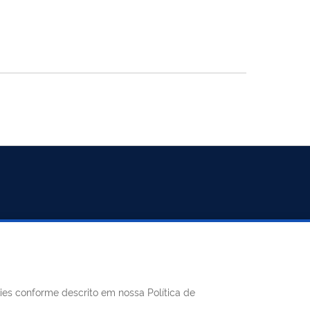
REDES SOCIAIS
kies conforme descrito em nossa Política de