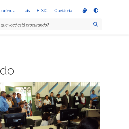
parência
Leis
E-SIC
Ouvidoria
ndo
Sem legenda