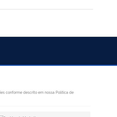
REDES SOCIAIS
kies conforme descrito em nossa Política de
Facebook
Twitter
LinkedIn
Instagram
Youtube
8h às 11h e