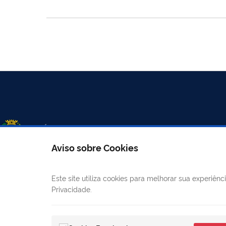
Aviso sobre Cookies
Este site utiliza cookies para melhorar sua experiê
LINKS ÚTEIS
CANAIS
Privacidade.
Mapa do site
E-