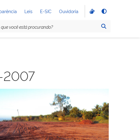
parência
Leis
E-SIC
Ouvidoria
1-2007
Sem legenda