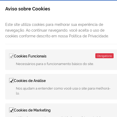
Aviso sobre Cookies
Este site utiliza cookies para melhorar sua experiência de
navegação. Ao continuar navegando, você aceita o uso de
cookies conforme descrito em nossa Política de Privacidade.
LINKS ÚTEIS
Cookies Funcionais
Obrigatório
Necessários para o funcionamento básico do site.
CANAIS
MUNICÍPIO DE MERIDIANO
Cookies de Análise
REDES SOCIAIS
Nos ajudam a entender como você usa o site para melhorá-
lo.
Facebook
Twitter
LinkedIn
Instagram
Youtube
Cookies de Marketing